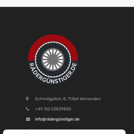
Schmidgallstr. 8, 71364 Winnenden
+49 152 53829850
info@rädergünstiger.de